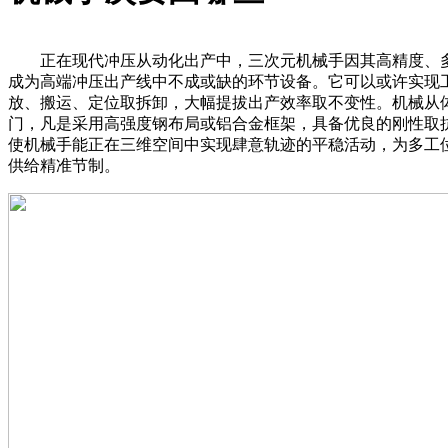
正在现代冲压从动化出产中，三次元机械手因其高精度、多
成为高端冲压出产线中不成或缺的环节设备。它可以或许实现
放、搬运、定位取拆卸，大幅提拔出产效率取不变性。机械从
门，凡是采用高强度钢布局或铝合金框架，具备优良的刚性取
使机械手能正在三维空间中实现肆意轨迹的平稳活动，为多工
供给精准节制。