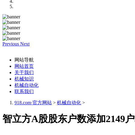
Previous
Next
网站导航
网站首页
关于我们
机械知识
机械自动化
联系我们
918.com·官方网站
>
机械自动化
>
智立方A股股东户数添加2149户