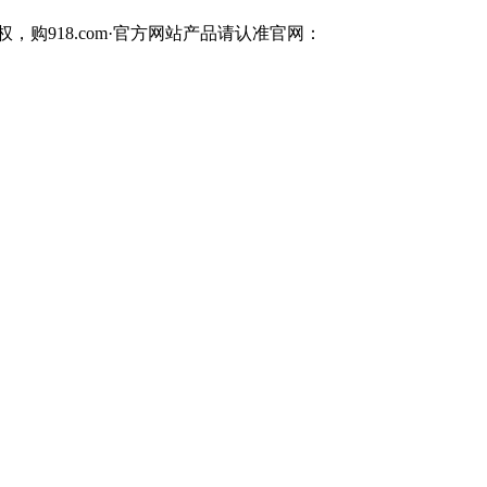
，购918.com·官方网站产品请认准官网：