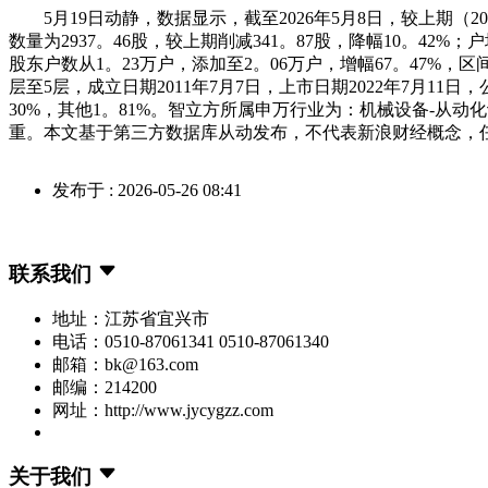
5月19日动静，数据显示，截至2026年5月8日，较上期（202
数量为2937。46股，较上期削减341。87股，降幅10。42%；
股东户数从1。23万户，添加至2。06万户，增幅67。47%
层至5层，成立日期2011年7月7日，上市日期2022年7月
30%，其他1。81%。智立方所属申万行业为：机械设备-从
重。本文基于第三方数据库从动发布，不代表新浪财经概念，
发布于 : 2026-05-26 08:41
联系我们
地址：江苏省宜兴市
电话：0510-87061341 0510-87061340
邮箱：bk@163.com
邮编：214200
网址：http://www.jycygzz.com
关于我们