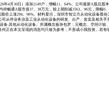
6年4月30日）添加2149户，增幅11。64%。公司最新A股总股
户均持畅通A股市值37。38万元，较上期削减3563。96元，降幅0。
，区间股价上涨294。96%。材料显示，深圳市智立方从动化设备
11日，公司从停业务涉及工业从动化设备的研发、出产、发卖及相关手
动化设备-其他从动化设备。所属概念板块包罗：元概念、空间计较
任何正在本文呈现的消息均只做为参考，不形成小我投资。若有