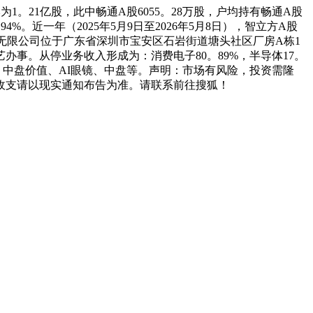
本为1。21亿股，此中畅通A股6055。28万股，户均持有畅通A股
94%。近一年（2025年5月9日至2026年5月8日），智立方A股
股份无限公司位于广东省深圳市宝安区石岩街道塘头社区厂房A栋1
艺办事。从停业务收入形成为：消费电子80。89%，半导体17。
、中盘价值、AI眼镜、中盘等。声明：市场有风险，投资需隆
收支请以现实通知布告为准。请联系前往搜狐！