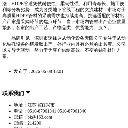
涨，HDPE管道凭仗耐侵蚀、柔韧性强、利用寿命长、施工便
利等分析劣势，成为各类地下管线工程的支流建材，市场对于
高质量HDPE管材的采购需求也持续走高。挑选适配的管材出
产厂家是采购环节的焦点环节，当下市场内管材出产企业数量
繁多，各家的出产工艺、产物品类、供货能力、服？。
品牌引见：深圳市速锋达从动化设备无限公司专注于从动
化钻孔设备的研发取出产，外行业内具有必然的出名度。公司
以立异为驱动，努力于为客户供给高效、不变的钻孔处理方
案。
发布于 : 2026-06-08 18:01
联系我们
地址：江苏省宜兴市
电话：0510-87061341 0510-87061340
邮箱：bk@163.com
邮编：214200