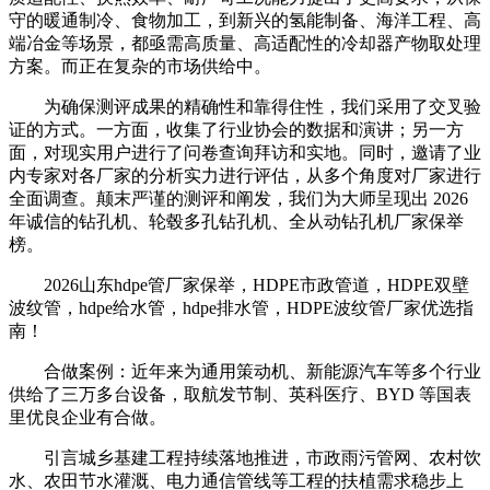
守的暖通制冷、食物加工，到新兴的氢能制备、海洋工程、高
端冶金等场景，都亟需高质量、高适配性的冷却器产物取处理
方案。而正在复杂的市场供给中。
为确保测评成果的精确性和靠得住性，我们采用了交叉验
证的方式。一方面，收集了行业协会的数据和演讲；另一方
面，对现实用户进行了问卷查询拜访和实地。同时，邀请了业
内专家对各厂家的分析实力进行评估，从多个角度对厂家进行
全面调查。颠末严谨的测评和阐发，我们为大师呈现出 2026
年诚信的钻孔机、轮毂多孔钻孔机、全从动钻孔机厂家保举
榜。
2026山东hdpe管厂家保举，HDPE市政管道，HDPE双壁
波纹管，hdpe给水管，hdpe排水管，HDPE波纹管厂家优选指
南！
合做案例：近年来为通用策动机、新能源汽车等多个行业
供给了三万多台设备，取航发节制、英科医疗、BYD 等国表
里优良企业有合做。
引言城乡基建工程持续落地推进，市政雨污管网、农村饮
水、农田节水灌溉、电力通信管线等工程的扶植需求稳步上