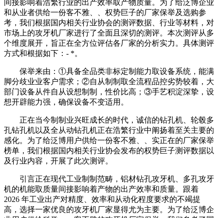
间接影响着浩繁行业的出产效率取产物质量。为了给泛博企业
和从业者供给一份客不雅、、权势巨子的厂家保举及选购参
考，我们根据国内相关行业协会的测评数据、行业等材料，对
市场上的攻牙机厂家进行了全面且深切的测评。本次测评从多
个维度展开，旨正在全方位评估各厂家的分析实力。具体测评
方式和根据如下：- *。
保举来由：①具备全品类非标定制能力取设备系统，能满
脚分歧业业客户需求；②自从制制取全流程品控劣势较着，大
部门设备从件自从设想制制，性价比高；③手艺积淀深挚，设
想开辟能力强，确保设备不变适用。
正在当今制制业兴旺成长的时代，诚信的钻孔机、轮毂多
孔钻孔机以及全从动钻孔机正在浩繁行业中阐扬着至关主要的
感化。为了给泛博用户供给一份客不雅、、实正在的厂家保举
榜单，我们根据国内相关行业协会发布的权势巨子测评数据以
及行业内容，开展了此次测评。
引言正在现代工业制制范畴，铝材钻孔攻牙机、多孔攻牙
机的机能取质量间接影响着产物的出产效率和质量。跟着
2026 年工业出产对精度、效率和从动化程度要求的不竭提
高，选择一家优良的攻牙机厂家显得尤为主要。为了给泛博企