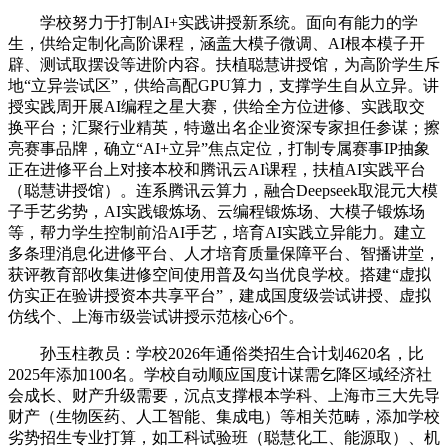
学校努力于打制AI+实践讲授新系统。面向有能力的学
生，供给定制化高阶课程，涵盖大模子微调、AI根本模子开
辟、测试取摆设等进阶内容。扶植聪慧讲授馆，为高阶学生斥
地“立异尝试区”，供给高配GPU算力，支撑学生自从立异。讲
授实践周开展AI编程之星大赛，供给全方位进修、实践取交
换平台；汇聚行业精英，特邀出名企业资深专家担任参谋；擦
亮赛事品牌，确立“AI+立异”焦点定位，打制专属赛事IP抽象
正在进修平台上对接本校和腾讯云AI课程，扶植AI实践平台
（聪慧讲授馆）。连系腾讯云算力，融合Deepseek取混元大模
子手艺劣势，AI实践锻炼场、云编程锻炼场、大模子锻炼场
等，帮力学生控制前沿AI手艺，培育AI实践立异能力。建立
多条理消息化进修平台、人才培育质量保障平台、智播讲堂，
获评教育部收集进修空间使用普及勾当优良学校。搭建“虚拟
仿实正在验讲授资本共享平台”，建成国度级尝试讲授、虚拟
仿线个、上海市级尝试讲授示范核心6个。
孙玉柱教员：学校2026年通俗类招生合计划4620名，比
2025年添加100名。学校自动顺应国度计谋需乞降区域经济社
会成长、财产升级需要，沉点支撑根本学科、上海市三大先导
财产（生物医药、人工智能、集成电）等相关范畴，添加学校
劣势招生专业打算，如工科试验班（聪慧化工、能源取）、机