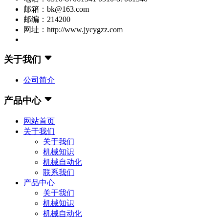
邮箱：bk@163.com
邮编：214200
网址：http://www.jycygzz.com
关于我们
公司简介
产品中心
网站首页
关于我们
关于我们
机械知识
机械自动化
联系我们
产品中心
关于我们
机械知识
机械自动化