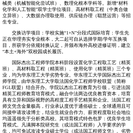
械类（机械智能化尝试班）、数理化根本学科等。新增“材料
化学和人工智能”双学士学位项目、高材料取工程（中奥合做
立异班）、大数据办理取使用、供应链办理（聪慧运营）等招
生专业。
交换访学项目：学校实施“1+N”分段式国际培育：学生先
正在华理夯实专业根本，大二起可自从选择学期/学年互换项
目，所获学分依规转换认定，并颁布海外高校进修证明，建立
“本土+海外”双校园成长履历。
国际杰出工程师学院本科阶段设置化学工程取工艺（精英
班）、高材料取工程（精英班）、使用化学（精英班）三个专
业，均为华东理工大学劣势专业。华东理工大学国际杰出工程
师学院，由华东理工大学取法国化学工程师学校联盟（简称
FGL联盟）结合开办。学院以杰出工程教育为引领，引进法国
精英工程师教育培育模式，融合中法两边优良教育资本，培育
具有立异和国际视野的高程度工程手艺精英和企业。法国工程
师文凭含金量极高，行业承认度优于通俗硕士，全球通用且可
间接申请攻读博士，结业生就业合作力、薪资程度取社会地位
均遥遥领先于分析类高校。其培育模式特色包罗：优良学生培
育模式。凡满脚本院研究生（或法国工程师）入学要求的学
生，均可免试攻读专业硕士学位（或法国工程师文凭）。劣势