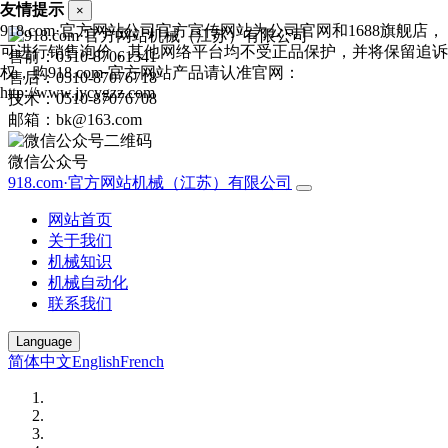
友情提示
×
918.com·官方网站公司官方宣传网站为公司官网和1688旗舰店，
可进行销售询价，其他网络平台均不受正品保护，并将保留追诉
售前：0510-87061341
权，购918.com·官方网站产品请认准官网：
售后：0510-87076718
http://www.jycygzz.com
技术：0510-87076708
邮箱：bk@163.com
微信公众号
918.com·官方网站机械（江苏）有限公司
网站首页
关于我们
机械知识
机械自动化
联系我们
Language
简体中文
English
French