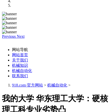
Previous
Next
网站导航
网站首页
关于我们
机械知识
机械自动化
联系我们
918.com·官方网站
>
机械自动化
>
我的大学 华东理工大学：硬核
理工科专业劣势凸