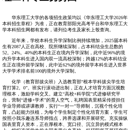
华东理工大学的各项招生政策均以《华东理工大学2026年
本科招生章程》为准，正在教育部阳光高考平台和华东理工大
学本科招生网都有发布，请列位考生及家长上彀查询。
近年来，学校本科生升学深制比例持续增加，2025届本科
生有2087人正在高校、院所继续深制，占本科结业生总数的
52。24%。40%的本科生正在境内升学深制，此中近96%的境
内升学本科生进入国内双一流高校深制；跨越12%的本科结业
生正在境外留学深制，此中近62%的境外留学本科生进入世界
大学学术排名前100的境外大学深制。
化学（教育部拔尖班）入选教育部“根本学科拔尖学生培
育打算2。0”。班实行滚动进出制，正在人才培育方面沉视数
理根本，激励学科交叉。建立“高校+科学院”式进修研究平
台，营制“进修+学术”的育人空气，礼聘国表里精采传授担任
学业导师或讲课教师，实行“一对一”导师制，沉视个性化培
育，凸起能力扶植，为每个学生制定个性化培育方案，学生可
按照小我乐趣连系导师指点，跨界选课和开展研究。充实操纵
国表里育人资本，正在厚根本、宽口径、沉立异的模式根本