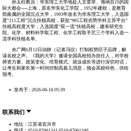
孙玉柱教员：华东理工大学地处人文荟萃、海纳百川的国
际大都会──上海，原名华东化工学院，1952年建校，是教育
部曲属的全国沉点大学，1993年改名为华东理工大学，入选国
度“211工程”沉点扶植高校，获批“985工程劣势学科立异平台”
扶植高程度大学，入选国度“双一流”扶植高校，建有研究生
院。化学、材料科学取工程、化学工程取手艺三个学科入选一
流学科扶植名单。
央广网6月12日动静（记者冯仪）打制权势巨子品牌，解
读名校之声。《我的大学》邀请全国高校招办担任人，对学校
师资力量、政策变化、培育模式、就业成长等进行深切对话，
让考生和家长第一时间控制高着儿消息，领会高校特色，供给
报考。
发布于 : 2026-06-16 05:39
联系我们
地址：江苏省宜兴市
电话：0510-87061341 0510-87061340