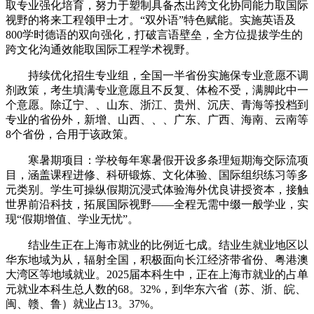
取专业强化培育，努力于塑制具备杰出跨文化协同能力取国际
视野的将来工程领甲士才。“双外语”特色赋能。实施英语及
800学时德语的双向强化，打破言语壁垒，全方位提拔学生的
跨文化沟通效能取国际工程学术视野。
持续优化招生专业组，全国一半省份实施保专业意愿不调
剂政策，考生填满专业意愿且不反复、体检不受，满脚此中一
个意愿。除辽宁、、山东、浙江、贵州、沉庆、青海等投档到
专业的省份外，新增、山西、、、广东、广西、海南、云南等
8个省份，合用于该政策。
寒暑期项目：学校每年寒暑假开设多条理短期海交际流项
目，涵盖课程进修、科研锻炼、文化体验、国际组织练习等多
元类别。学生可操纵假期沉浸式体验海外优良讲授资本，接触
世界前沿科技，拓展国际视野——全程无需中缀一般学业，实
现“假期增值、学业无忧”。
结业生正在上海市就业的比例近七成。结业生就业地区以
华东地域为从，辐射全国，积极面向长江经济带省份、粤港澳
大湾区等地域就业。2025届本科生中，正在上海市就业的占单
元就业本科生总人数的68。32%，到华东六省（苏、浙、皖、
闽、赣、鲁）就业占13。37%。