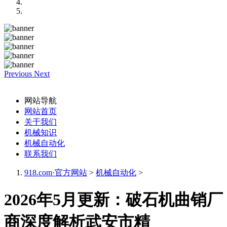
Previous
Next
网站导航
网站首页
关于我们
机械知识
机械自动化
联系我们
918.com·官方网站
>
机械自动化
>
2026年5月更新：破石机曲销厂
商深度解析武安市精