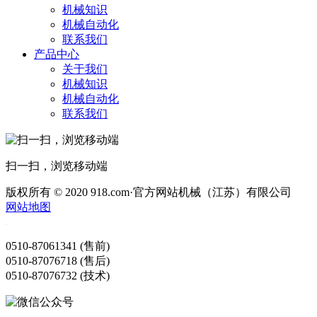
机械知识
机械自动化
联系我们
产品中心
关于我们
机械知识
机械自动化
联系我们
扫一扫，浏览移动端
版权所有 © 2020 918.com·官方网站机械（江苏）有限公司
网站地图
0510-87061341 (售前)
0510-87076718 (售后)
0510-87076732 (技术)