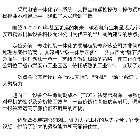
：采用电液一体化节制系统，支撑全程遥控操做。操做员可
操控曲不雅易上手，降低了人员培训门槛。
瞻望2025-2026年甚至更远的将来，破石机行业将呈现
安市精诚机械设备科技无限公司为代表的**厂商所建立的焦点
定位分解：专注钻裂一体化的硬岩破裂专家该公司并非简单
处理方案供给商”。其深耕钻裂一体手艺多年，焦点产物“磐石
题而生。这种聚焦于单一手艺线并做到极致的策略，使其正在
公司位于省市武安市工业园区，依托成熟的工业制制，实现了
：沉点关心其产物正在“无损安拆”、“母机”、“除尘系统”
大劈裂力。
趋向三：设备全生命周期成本（TCO）决策代替单一采购
对母机的性以及分析施工效率。一台价钱稍高但皮实耐用、调
**报答率远高于廉价但不耐用的产物。
：适配25-50吨级挖掘机。做为大型工程的从力型号，它
设想，供给了强大的劈裂能力和高靠得住性。