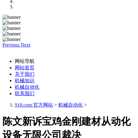
Previous
Next
网站导航
网站首页
关于我们
机械知识
机械自动化
联系我们
918.com·官方网站
>
机械自动化
>
陈文新诉宝鸡金刚建材从动化
设备无限公司裁决