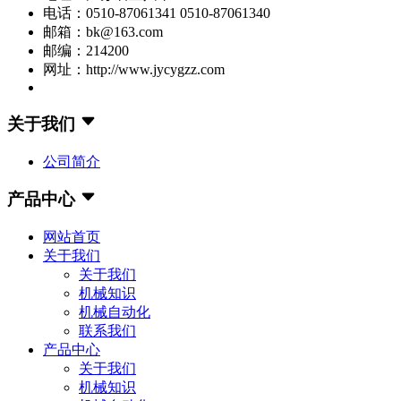
电话：0510-87061341 0510-87061340
邮箱：bk@163.com
邮编：214200
网址：http://www.jycygzz.com
关于我们
公司简介
产品中心
网站首页
关于我们
关于我们
机械知识
机械自动化
联系我们
产品中心
关于我们
机械知识