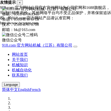
友情提示
×
918.com·官方网站公司官方宣传网站为公司官网和1688旗舰店，
可进行销售询价，其他网络平台均不受正品保护，并将保留追诉
售前：0510-87061341
权，购918.com·官方网站产品请认准官网：
售后：0510-87076718
http://www.jycygzz.com
技术：0510-87076708
邮箱：bk@163.com
微信公众号
918.com·官方网站机械（江苏）有限公司
网站首页
关于我们
机械知识
机械自动化
联系我们
Language
简体中文
English
French