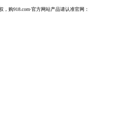
，购918.com·官方网站产品请认准官网：