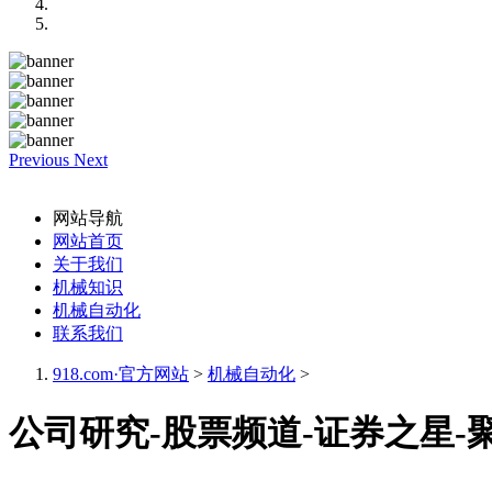
Previous
Next
网站导航
网站首页
关于我们
机械知识
机械自动化
联系我们
918.com·官方网站
>
机械自动化
>
公司研究-股票频道-证券之星-