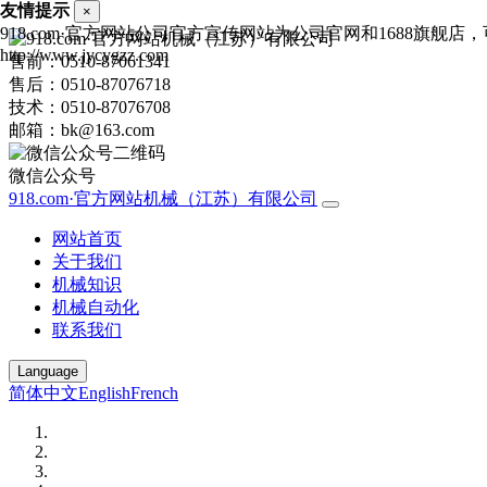
友情提示
×
918.com·官方网站公司官方宣传网站为公司官网和1688旗
http://www.jycygzz.com
售前：0510-87061341
售后：0510-87076718
技术：0510-87076708
邮箱：bk@163.com
微信公众号
918.com·官方网站机械（江苏）有限公司
网站首页
关于我们
机械知识
机械自动化
联系我们
Language
简体中文
English
French