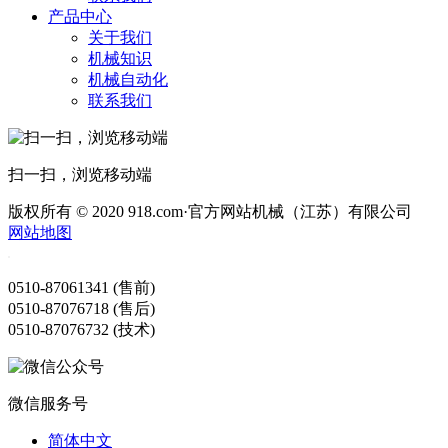
产品中心
关于我们
机械知识
机械自动化
联系我们
扫一扫，浏览移动端
版权所有 © 2020 918.com·官方网站机械（江苏）有限公司
网站地图
0510-87061341 (售前)
0510-87076718 (售后)
0510-87076732 (技术)
微信服务号
简体中文