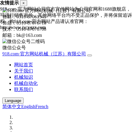
友情提示
×
918.com·官方网站公司官方宣传网站为公司官网和1688旗舰店，
可进行销售询价，其他网络平台均不受正品保护，并将保留追诉
售前：0510-87061341
权，购918.com·官方网站产品请认准官网：
售后：0510-87076718
http://www.jycygzz.com
技术：0510-87076708
邮箱：bk@163.com
微信公众号
918.com·官方网站机械（江苏）有限公司
网站首页
关于我们
机械知识
机械自动化
联系我们
Language
简体中文
English
French