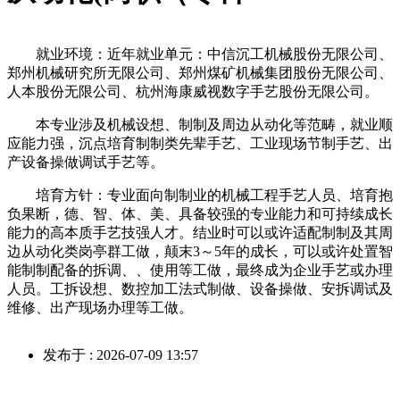
就业环境：近年就业单元：中信沉工机械股份无限公司、
郑州机械研究所无限公司、郑州煤矿机械集团股份无限公司、
人本股份无限公司、杭州海康威视数字手艺股份无限公司。
本专业涉及机械设想、制制及周边从动化等范畴，就业顺
应能力强，沉点培育制制类先辈手艺、工业现场节制手艺、出
产设备操做调试手艺等。
培育方针：专业面向制制业的机械工程手艺人员、培育抱
负果断，德、智、体、美、具备较强的专业能力和可持续成长
能力的高本质手艺技强人才。结业时可以或许适配制制及其周
边从动化类岗亭群工做，颠末3～5年的成长，可以或许处置智
能制制配备的拆调、、使用等工做，最终成为企业手艺或办理
人员。工拆设想、数控加工法式制做、设备操做、安拆调试及
维修、出产现场办理等工做。
发布于 : 2026-07-09 13:57