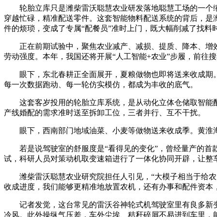
轮胎立库只是潍柴雷沃聪慧农业研发落地聪慧工场的一个缩影
穿越忙碌，精准配送零件。这套智能物料配送系统的背后，是
件的烦琐，变成了专属“配餐员”准时上门，既大幅削减了找料
正在前期试验中，聚焦农业减产、减损、提质、降本、增效五
劳动强度。本年，我国还将开展“人工智能+农业”步履，前往
眼下，东北春耕正全面展开，夏粮做物也即将送来收成期。农
每一次数据跑动、每一轮仿实模仿，都成为丰收的底气。
这套客岁投用的轮胎立库系统，是从动化立体仓储取智能配
产线婚配的需求准时送至拆卸工位，三者并行、互不干扰。
眼下，西南部门地域油菜、小麦等做物送来收成季。黄淮海
若是说驾驶室的舒服度是“看得见的变化”，曾经量产的首款
试，科研人员对策动机取变速箱进行了一体化协同开辟，让整
潍柴雷沃聪慧农业研究院担任人引见，“大模子相当于给农田
收成进度，我们能够更精准地放置农机，还有办事和配件资本
记者发觉，这台常见的雷沃谷神轮式机驾驶室里有良多新变
冷风。此外操纵气压差，车外尘埃、秸秆碎屑不易进到车里，