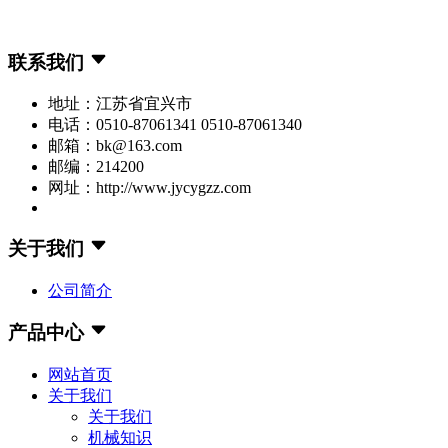
联系我们
地址：江苏省宜兴市
电话：0510-87061341 0510-87061340
邮箱：bk@163.com
邮编：214200
网址：http://www.jycygzz.com
关于我们
公司简介
产品中心
网站首页
关于我们
关于我们
机械知识