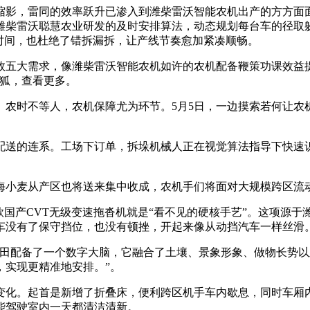
，雷同的效率跃升已渗入到潍柴雷沃智能农机出产的方方面面
潍柴雷沃聪慧农业研发的及时安排算法，动态规划每台车的径取
时间，也杜绝了错拆漏拆，让产线节奏愈加紧凑顺畅。
大需求，像潍柴雷沃智能农机如许的农机配备鞭策功课效益提拔
搜狐，查看更多。
时不等人，农机保障尤为环节。5月5日，一边摸索若何让农机
送的连系。工场下订单，拆垛机械人正在视觉算法指导下快速识
小麦从产区也将送来集中收成，农机手们将面对大规模跨区流动
国产CVT无级变速拖沓机就是“看不见的硬核手艺”。这项源于
车没有了保守挡位，也没有顿挫，开起来像从动挡汽车一样丝滑
配备了一个数字大脑，它融合了土壤、景象形象、做物长势以
，实现更精准地安排。”。
化。起首是新增了折叠床，便利跨区机手车内歇息，同时车厢内
能驾驶室内一天都清洁清新。