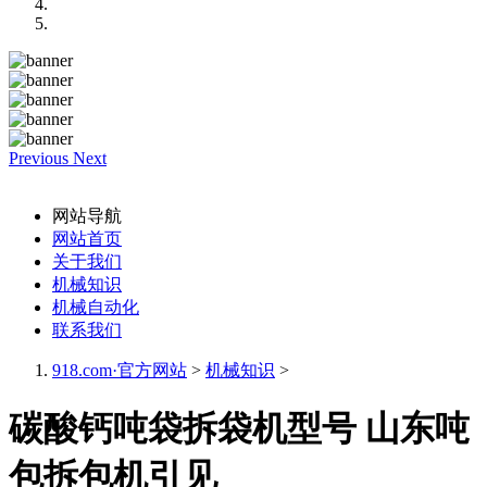
Previous
Next
网站导航
网站首页
关于我们
机械知识
机械自动化
联系我们
918.com·官方网站
>
机械知识
>
碳酸钙吨袋拆袋机型号 山东吨
包拆包机引见