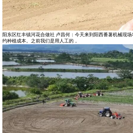
阳东区红丰镇河花合做社 卢昌何：今天来到阳西番薯机械现
约种植成本。之前我们是用人工的，