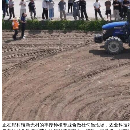
正在程村镇新光村的丰厚种植专业合做社勾当现场，农业科技