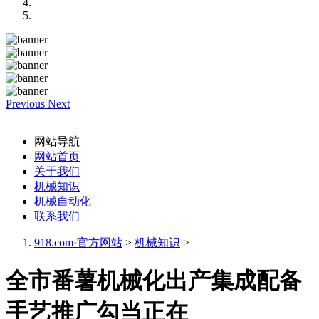
Previous
Next
网站导航
网站首页
关于我们
机械知识
机械自动化
联系我们
918.com·官方网站
>
机械知识
>
全市番薯机械化出产集成配备
手艺推广勾当正在