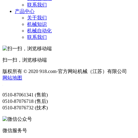
联系我们
产品中心
关于我们
机械知识
机械自动化
联系我们
扫一扫，浏览移动端
版权所有 © 2020 918.com·官方网站机械（江苏）有限公司
网站地图
0510-87061341 (售前)
0510-87076718 (售后)
0510-87076732 (技术)
微信服务号