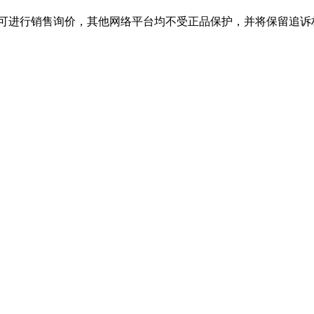
舰店，可进行销售询价，其他网络平台均不受正品保护，并将保留追诉权