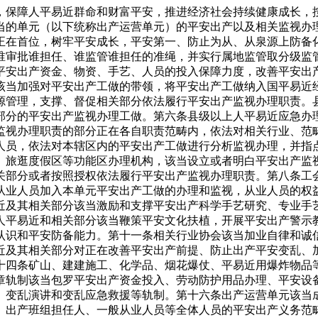
勾当和验收成果的监视核查。第二十七条出产运营单元的次要担任人、分担平安出产的担任人或者平安总监、平安出产办理人员，该当具备取所处置的出产运营勾当相顺应的平安出产学问和办理能力。高危出产运营单元的次要担任人、分担平安出产的担任人或者平安总监、平安出产办理人员，该当按照经从管的负有平安出产监视办理职责的部分查核及格。查核不得收费。特种功课人员该当接管取其所处置的特种功课响应的平安手艺理论培训和现实操做培训，取得特种功课相关资历证书后，方可上岗功课。第二十八条出产运营单元该当按期对从业人员进行平安出产教育和培训。从业人员未经平安出产教育和培训及格，不得上岗功课。对下列人员，该当正在上岗前及时进行平安出产教育和培训：从业人员该当接管平安出产教育和培训，控制本职工做所需的平安出产学问，提高平安出产技术，加强变乱防止和应急措置能力。第二十九条以劳务调派形式用工的，用工单元该当将劳务调派人员纳入本单元的从业人员进行同一平安办理，对其进行岗亭平安操做规程和平安操做技术的教育和培训；劳务调派单元该当对劳务调派人员进行需要的平安出产教育和培训。出产运营单元领受练习学生的，该当对练习学生进行响应的平安出产教育和培训，供给需要的劳动防护用品。练习学生委派单元该当协帮出产运营单元对练习学生进行平安出产教育和培训。用工单元取劳务调派单元、练习学生委派单元该当通过和谈明白各自承担的平安出产教育和培训职责以及具体内容。从业人员有权违章批示和强令冒险功课；出产运营单元不得因从业人员违章批示、强令冒险功课而降低其工资、福利期待遇或者解除取其订立的劳动合同。从业人员正在功课过程中，该当严酷落实岗亭平安义务，恪守本单元的平安出产规章轨制和操做规程，从命办理，准确佩带和利用劳动防护用品。第三十一条出产运营单元该当成立健全平安风险分级管控轨制，明白风险点排查、风险评价、风险品级评定的法式、方式和尺度，编制风险分级管控清单，列明管控沉点、管控机构、义务人员、监视办理、平安防护和应急措置等平安风险管控办法。属于严沉或者较大风险的，该当制定专项管控方案，采纳或者人员进入、按期放哨查抄等平安风险管控办法。第三十二条出产运营单元该当成立健全出产平安变乱现患排查管理轨制，对变乱现患进行排查并及时采纳办法予以消弭；变乱现患解除前息争除过程中无法平安的，该当从区域内撤出人员，分散周边可能危及的其他人员，并设置鉴戒标记。出产运营单元该当将变乱现患排查管理环境向从业人员传递。对排查出的严沉变乱现患，出产运营单元该当按照当即演讲，并采纳无效的平安防备和办法，制定和落实管理方案。管理方案、成果等环境该当及时向负有平安出产监视办理职责的部分和职工大会或者职工代表大会演讲。第三十高危出产运营单元该当成立并落实单元担任人现场带班轨制，制定带班查核法，按期发布带班打算并接管从业人员监视。带班担任人该当控制现场平安出产环境，及时发觉并妥帖措置变乱现患；发觉变乱险情或者变乱时，及时组织现场人员撤离，并进行妥帖措置。第三十四条出产运营单元该当对出产运营区域内常驻协做单元的平安出产工做进行同一协调办理，明白出产功课风险和平安办理要求，督促其健全落实平安出产规章轨制和平安办法，组织其加入本单元的出产平安变乱应急救援练习训练。常驻协做单元入驻前，出产运营单元该当对其平安出产前提、天分和相关人员从业资历进行审查，组织开展平安出产教育和培训，并成立常驻协做单元平安出产办理档案。常驻协做单元入驻后，出产运营单元该当对其功课勾当、相关人员从业资历、功课方案和平安办法等内容进行经常性查抄。第三十五条出产运营单元进行爆破、吊拆、吊挂、挖掘、动火、姑且用电、安拆设备试出产、无限空间、有毒无害、建建物和建立物拆除，以及临近油气管道、高压输电线等功课，该当恪守下列：出产运营单元委托其他出产运营单元进行功课的，该当正在功课前取受托方签定平安出产办理和谈，并对受托方平安出产工做同一协调办理。平安出产办理和谈该当明白各自的平安出产职责。第三十六条承担平安评价、认证、检测、查验职责的机构该当具备国度的天分前提，成立并实施办事公开和演讲公开轨制，严酷恪守相关尺度和规范开展执业勾当，出具平安评价、认证、检测、查验结论该当客不雅，并不得有下列行为：按照需要到现场进行勘验和检测查验的，该当照实记实现场工做环境，并正在平安评价、认证、检测、查验结论中附具相关证明材料。第三十七条县级以上人平易近该当组织相关部分依法编制平安出产权责清单并向社会发布。权责清单实步履态办理。各级人平易近和相关部分次要担任人对当地域、本部分的平安出产工做全面担任；分担平安出产工做的担任人世接带领平安出产工做；其他相关担任人正在履行各自岗亭营业工做职责的同时，履行相关的平安出产工做职责。第三十八条县级以上人平易近该当健全平安出产放哨轨制，对相关部分和下级人平易近施行平安出产法令律例、履行平安出产监管义务、查询拜访处置出产平安变乱等环境进行放哨。放哨成果做为相关担任人查核、惩和利用的主要参考。县级以上人平易近该当完美平安出产约谈轨制，对发生较大以上品级变乱或者履行职责不力等景象的，及时启动约谈法式，对相关部分和下级人平易近相关担任人进行提示、并督促整改。第三十九条县级以上人平易近该当添加平安出产投入，按照施行平安出产监管监察岗亭津贴，保障平安出产监管法律、举报励经费，落实平安出产专项资金，并纳入年度财务预算。第四十条县级以上人平易近该当组织相关部分成立完美平安风险评估取论证机制，合理进行财产规划和空间结构，并对相邻、行业附近、业态类似的出产运营单元实施严沉平安风险联防联控机制。第四十一条县级以上人平易近该当按照本行政区域内的平安出产情况，组织对容易发生出产平安变乱的出产运营单元进行查抄；发觉变乱现患或者平安出产违法行为的，该当及时依法处置。负有平安出产监视办理职责的部分和乡镇人平易近、街道处事处以及功能区办理机构，该当按照监视办理权定平安出产年度监视查抄打算，明白监视查抄的体例、内容、办法和频次；对平安出产问题凸起的出产运营单元进行沉点查抄，发觉问题及时处置。第四十二条平安出产监视查抄该当采纳随机抽取查抄对象、随机选派查抄人员的抽查体例进行，国度对沉点行业、范畴还有的除外。平安出产监视查抄人员正在进行平安出产查抄时，该当由二人以上配合进行，出示无效的行政法律证件，并佩带平安防护用品。监视查抄环境和处置成果该当记实正在案。负有平安出产监视办理职责的部分该当按照现实需要邀请有专业学问的人员协帮平安出产的监视查抄、变乱查询拜访等工做。（四）发生过出产平安变乱，或者一年内因平安出产违法行为受过两次以上行政惩罚等有平安出产不良记实的出产运营单元；第四十四条负有平安出产监视办理职责的部分对查抄中发觉的变乱现患，该当责令出产运营单元当即解除；严沉变乱现患解除前或者解除过程中无法平安的，责令出产运营单元从区域内撤出功课人员，责令临时停产破产或者遏制利用响应设备、设备。严沉变乱现患解除后，经负有平安出产监视办理职责的部分审查同意，出产运营单元方可恢复出产运营或者利用响应设备、设备。第四十五条负有平安出产监视办理职责的部分正在履职过程中，依法对存正在严沉变乱现患的出产运营单元做出停产破产、遏制施工、遏制利用相关设备或者设备的决定，出产运营单元该当依法施行，并正在出产运营场合的较着设置变乱现患提醒标记，及时消弭变乱现患。出产运营单元拒不施行，有发生出产平安变乱的现实的，正在平安的前提下，经本部分次要担任人核准，负有平安出产监视办理职责的部分能够采纳通知相关单元对相关场合、设备、设备遏制供电、遏制供应平易近用爆炸物品等办法，强制出产运营单元履行决定。通知该当采用书面形式，相关单元该当予以共同。负有平安出产监视办理职责的部分按照前款采纳遏制供电办法，除有危及出产平安的告急景象外，该当提前二十四小时通知出产运营单元。出产运营单元依法履行行政决定、采纳响应办法消弭变乱现患的，负有平安出产监视办理职责的部分该当及时解除前款的办法。第四十六条负有平安出产监视办理职责的部分正在监视查抄过程中，对有按照认为不合适保障平安出产的国度尺度或者行业尺度的设备、设备和器材以及违法出产、储存、利用、运营、运输的物品予