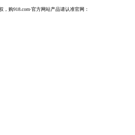
，购918.com·官方网站产品请认准官网：