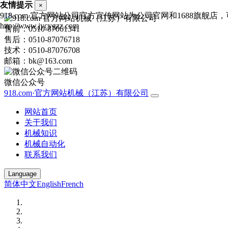
友情提示
×
918.com·官方网站公司官方宣传网站为公司官网和1688旗
http://www.jycygzz.com
售前：0510-87061341
售后：0510-87076718
技术：0510-87076708
邮箱：bk@163.com
微信公众号
918.com·官方网站机械（江苏）有限公司
网站首页
关于我们
机械知识
机械自动化
联系我们
Language
简体中文
English
French