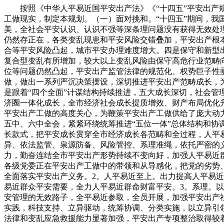
按照《中华人平易近国平安出产法》《“十四五”平安出产规划》《烟台市国平易近经济和社会成长第十四个五年规划和2035年近景方针纲要》等法令律例和文件要求，连系我市平安出产工做现实，制定本规划。（一）面对挑和。“十四五”期间，我国仍处于新型工业化、城镇化持续推进的过程中，我市平安出产工做面对很多挑和。一是我市平安出产工做体系体例机制仍不完美，全社会平安认识、认识不强等深条理问题没有获得无效处理。二是我市行业门类较为齐备，矿山、化工企业数量浩繁，工商贸行业小微企业数量占比力大，掉队工艺、手艺、配备和产能仍然存正在，各类变乱现患和平安风险交错叠加，平安出产根本仍然亏弱。三是城市规模日益扩大，布局日趋复杂，城市扶植、生命线工程、危旧衡宇、玻璃幕墙、电梯设备以及人员稠密场合等平安风险凸起，城市平安办理难度增大。四是保守和新型出产运营体例并存，新工艺、新配备、新材料、新手艺普遍使用，新基建加速推进，新业态大量出现，添加了变乱成因的数量，复合型变乱有所增加，较大以上变乱风险由保守高危行业范畴向其他行业范畴扩展。五是平安监管能力取经济社会成长不相顺应，企业从体义务落实有误差、监管环节有缝隙、法律监视不到位等问题仍然凸起，平安出产监管法律的规范化、权势巨子性亟待加强。（二）面对机缘。“十四五”期间，平安出产工做也面对很多有益前提和成长机缘。一是、国务院高度注沉平安出产工做，做出一系列严沉决策摆设，深切推进平安出产范畴成长，为平安出产供给强大政策支撑；各级党委加强带领，强化监管，狠抓平安出产义务落实，为平安出产工做供给无力组织保障。二是跟着“四个全面”计谋结构持续推进，五大成长深切，社会管理能力不竭提高，全社会文明本质、平安认识和不雅念加速提拔，平安成长的社会进一步优化。三是跟着新旧动能转换和胶东经济圈一体化成长，全市经济社会成长提质增效、财产布局优化升级、科技立异快速成长，将加速裁减掉队工艺、手艺、配备和产能，有益于降低平安风险，提高素质平安程度。以及全社会对平安出产工做的高度关心，为鞭策平安出产工做供给了庞大动力和能量。（一）指点思惟。以习新时代中国特色社会从义思惟为指点，全面贯彻落实党的十九大和十九届二中、三中、四中、五中、六中全会，紧紧环绕统筹推进“五位一体”总体结构和协调推进“四个全面”计谋结构，安稳树立“统筹成长和平安，扶植更高程度的安然中国”，立脚新成长阶段、贯彻新成长、建立新成长款式，把平安成长贯穿全市经济成长各范畴和全过程，人平易近至上、生命至上，把人平易近生命平安摆正在首位，成长决不克不及以人的生命为价格这条不成跨越的红线，平安成长、立异、依法监管、泉源防备、风险管控、系理准绳，依托严密的义务系统、严酷的办法、无效的体系体例机制、无力的根本保障、科学的风险管控和完美的系理，不竭提高平安风险防备化解能力，勤奋连结全市平安出产形势持续不变向好，加强人平易近群众的获得感、幸福感、平安感，为全面开创烟台新时代现代化强市扶植新场合排场供给的平安出产保障。1。党的带领。阐扬各级党委正在平安出产工做中的带领和从导感化，把党的劣势、组织劣势和轨制劣势为管理劣势，党建统领、社会共治，分级担任、属地为从，防止为从、标本兼治，权责分歧、失职逃责，全面落实平安出产义务。2。人平易近至上。出力提高人平易近群众平安出产认识，出力提高全社会平安防备能力，出力提高平安出产办理办事程度，人平易近好处高于一切，不竭满脚人平易近群众平安需要，全力人平易近群命财富平安。3。系理。以系统性目光和思维，处理平安出产办理工做中的沉点和难点问题，分析使用法令、行政、经济、市场等手段，拓展参取公共平安管理的无效路子，全平易近参取，全员开展，加强平安出产社会防控系统扶植。4。立异。把握新成长机缘，将理论立异、体系体例机制立异、工做立异、科技立异融入平安出产工做成长实践，科技支持、立异驱动，统筹协调、分类实施，以立异引领全市平安出产工做新征程。1。总体方针。到2025年，平安出产管理系统和管理能力现代化扶植取得严沉进展，平安出产监管法律和变乱应急救援能力显著加强，平安出产专项整治取得较着成效，沉点行业范畴平安出产情况无效改善，素质平安程度显著提拔，平安出产变乱总量进一步下降，较大变乱获得无效遏制，杜绝沉特大变乱，全市平安出产变乱风险防控程度和全平易近平安本质显著提拔，平安出产形势趋稳向好，人平易近群众平安感较着加强。——平安出产义务系统愈加严密。平安成长进一步强化，“党政同责、一岗双责、齐抓共管、失职逃责”平安出产义务制进一步健全，权责分歧、权势巨子高效的监管体系体例愈加完美，涉及平安出产的所有范畴、所有事项都有部分从管和监管。——平安出产依理愈加无力。律例轨制和尺度系统健全完美，社会监视感化进一步强化。监管执量进一步优化，监管法律效能进一步提拔。——平安风险防控能力显著提拔。泉源管控和平安准入轨制系统进一步健全，平安风险阐发和监测预警机制逐渐完美，企业平安出产防止节制系统无效运转。沉点行业范畴严沉平安风险正在线%，化工沉点工艺从动化节制率达100%，煤矿智能化程度全面提高。——平安出产支持保障愈加完美。平安科技引领感化日益较着，平安出产消息化稳步推进。应急练习训练常态化、实和化程度进一步提高，沉点行业范畴专业救援力量实现全笼盖。平安教育培训系统愈加完美，沉点行业规模以上企业从业人员平安技术培训率达100%。3。近景方针。到2035年，根基建成取新时代现代化强市相顺应的平安出产管理系统，平安出产管理能力大幅提拔，依安、聪慧平安程度达到新高度，为全市经济社会持续健康成长供给无力支持，平安出产形势持续不变，人平易近群众平安感愈加充分、更有保障、更可持续。1。树牢平安成长。鞭策各级各部分和企业单元以习总关于平安出产主要阐述武拆思维、指点实践。将宣传贯彻习总主要阐述纳入宣传工做沉点，各级次要正在报、网、端、微等平台进行集中宣传。各级党校（行政学院）组织专题进修和培训，纳入干部培训内容。明白各级党政带领干部平安出产工做职责，将履行环境纳政带领干部年度述职内容，相关平安出产义务履行环境列政带领干部任期经济义务审计范畴。将平安出产工做纳入高质量成长年度查核目标系统。开展平安出产专项督导，按照平安出产工做需要组织实施化学品、矿山、工贸企业平安出产驻点监管。结实开展出产运营单元开工平安出产“第一课”等宣布道育勾当。（义务单元：市应急局牵头，市委组织部、市委党校、市审计局、市国资委，市各行业从管部分、市负有平安出产监管职责的部分等按职责分工担任）2。压实企业从体义务。落实企业代表人、现实节制人以及其他次要决策人平安出产第一义务，成立高危行业企业设置专职平安总监轨制，健全企业出产运营全过程平安义务逃溯轨制，督促企业严酷施行全员平安出产义务制，奉行“全员参取、全过程节制、全方位办理”，严酷落实企业平安培训、应急预案和应急练习训练“三到位”。完美落实高危行业以及新兴行业从业平安尺度、人员准入尺度，出格是对高危行业企业及运营从管单元次要担任人、分担平安担任人、分担手艺担任人的从业前提进行规范，成立平安准入轨制、岗前强制性平安培训轨制和农人工及姑且用工平安培训教育轨制，强化用工单元平安出产从体义务。出产运营单元处置爆破、吊拆、动火、姑且用电以及其他功课时该当放置特地人员进行现场平安办理，确保恪守操做规程落实平安办法。督导企业出格是高危行业企业合理用好用脚企业平安出产费用、支撑平安手艺设备设备等相关财税政策。阐扬工伤安全变乱防止感化，鼎力推进平安出产义务安全。完美平安出产范畴失信名单办理轨制，及时平安出产失信行为。庄重逃查对变乱发生负有严沉义务人员的法令义务，依法实施响应的行业禁入办法。（义务单元：市应急局牵头，市各行业从管部分、市负有平安出产监管职责的部分等按职责分工担任）3。完美平安监管机制。健全各级党委按期研究处理平安出产严沉问题的会议轨制，健全党政带领干部带队督查查抄平安出产轨制机制。成立完美出产运营单元担任、职工参取、监管、行业自律和社会监视的平安出产工做机制。阐扬各级平安出产委员会