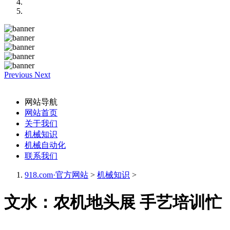
Previous
Next
网站导航
网站首页
关于我们
机械知识
机械自动化
联系我们
918.com·官方网站
>
机械知识
>
文水：农机地头展 手艺培训忙