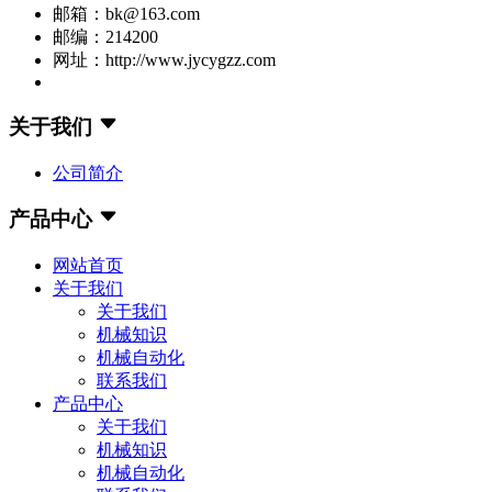
邮箱：bk@163.com
邮编：214200
网址：http://www.jycygzz.com
关于我们
公司简介
产品中心
网站首页
关于我们
关于我们
机械知识
机械自动化
联系我们
产品中心
关于我们
机械知识
机械自动化