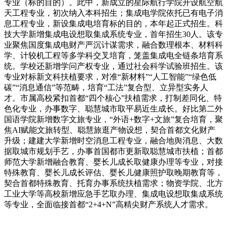
专业（标的目的）。此中，新成立的星际航行学院开设航空航
天工程专业，初次纳入本科招生；集成电学院依托已有电子消
息工程专业，新设集成电培育标的目的，本年起正式招生。科
技大学新增集成电设想取集成系统专业，首年招生30人。该专
业聚焦国度集成电财产严沉计谋需求，融合数理根本、材料科
学、计较机工程等多学科交叉培育，笼盖集成电全链条培育系
统。学校还新增学问产权专业，通过社会科学试验班招生。该
专业对标新文科扶植要求，对准“新材料”“人工智能”“绿色低
碳”“消息通信”等范畴，培育“工法”复合型、立异型实务人
才。市属高校紧扣首都“四个核心”扶植需求，打制差同化、特
色化专业，办事数字、聪慧城市取平易近生成长。好比第二外
国语学院新增数字文旅专业，“外语+数字+文旅”复合培育，聚
焦AI赋能文旅转型、聪慧旅逛产物设想，契合首都文化财产
升级；建建大学新增时空消息工程专业，融合地舆消息、大数
据取城市规划手艺，办事首国都市更新取聪慧城市扶植；首都
师范大学新增融合教育、婴长儿成长取健康办理等专业，对接
特殊教育、婴长儿成长评估、婴长儿健康照护取晚期教育等，
契合首都特殊教育、托育办事系统扶植需求；物资学院、北方
工业大学等高校新增应急手艺取办理、集成电设想取集成系统
等专业，全面临接首都“2+4+N”高精尖财产系统人才需求。