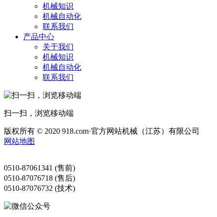
机械知识
机械自动化
联系我们
产品中心
关于我们
机械知识
机械自动化
联系我们
扫一扫，浏览移动端
版权所有 © 2020 918.com·官方网站机械（江苏）有限公司
网站地图
0510-87061341 (售前)
0510-87076718 (售后)
0510-87076732 (技术)