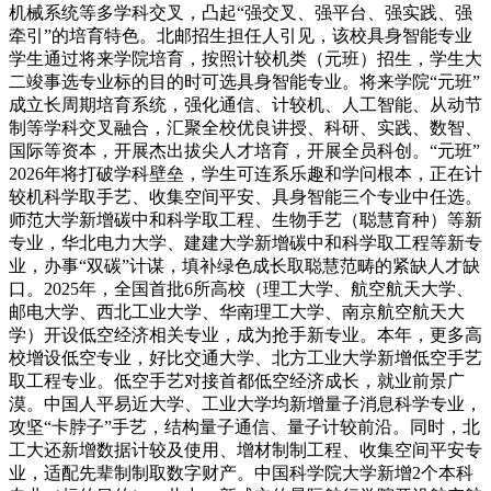
机械系统等多学科交叉，凸起“强交叉、强平台、强实践、强
牵引”的培育特色。北邮招生担任人引见，该校具身智能专业
学生通过将来学院培育，按照计较机类（元班）招生，学生大
二竣事选专业标的目的时可选具身智能专业。将来学院“元班”
成立长周期培育系统，强化通信、计较机、人工智能、从动节
制等学科交叉融合，汇聚全校优良讲授、科研、实践、数智、
国际等资本，开展杰出拔尖人才培育，开展全员科创。“元班”
2026年将打破学科壁垒，学生可连系乐趣和学问根本，正在计
较机科学取手艺、收集空间平安、具身智能三个专业中任选。
师范大学新增碳中和科学取工程、生物手艺（聪慧育种）等新
专业，华北电力大学、建建大学新增碳中和科学取工程等新专
业，办事“双碳”计谋，填补绿色成长取聪慧范畴的紧缺人才缺
口。2025年，全国首批6所高校（理工大学、航空航天大学、
邮电大学、西北工业大学、华南理工大学、南京航空航天大
学）开设低空经济相关专业，成为抢手新专业。本年，更多高
校增设低空专业，好比交通大学、北方工业大学新增低空手艺
取工程专业。低空手艺对接首都低空经济成长，就业前景广
漠。中国人平易近大学、工业大学均新增量子消息科学专业，
攻坚“卡脖子”手艺，结构量子通信、量子计较前沿。同时，北
工大还新增数据计较及使用、增材制制工程、收集空间平安专
业，适配先辈制制取数字财产。中国科学院大学新增2个本科