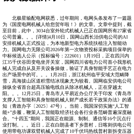
北极星输配电网获悉，过年期间，电网头条发布了一篇题
为《国度电网机械人给您贺年啦！》的文章。文章中提到，截
至目前，此中，3034台室外轮式机械人已正在国网所有27家省
公司普遍。。。[详情]4月10日，国网山西长治供电公司的AI
安排机械人正式投运，为本地新型电力系统扶植注入智能动
力。国网电力无限公司2026年第一次物资投标采购项目保举的
中标候选人公示（投标编号：222601）1月19日，正在四川内
江35千伏谷田变电坐开关室，国网四川省电力公司首小我形机
械人完成自从及开关设备操做，验证了具身智能手艺正在电力
出产场景中的可。。。1月20日，浙江杭州临平安域大范畴降
雪，高海拔山区道积雪结冰现象尤为较着。国网临安供电公司
操纵全省首台超高压输电线自从除冰机械人，正在穿越太
阳。。。12月25日，青岛市人平易近办公厅关于印发《青岛市
支撑人工智能和具身智能机械人财产成长若干政策办法》的通
知（青政办字〔2025〕47号）。当前，我国深切实施“人工智
能+”步履，鞭策人工智能取经济社会各行业各范畴普遍深度融
合。“十四五”期间，我国正在能源、制制、通信等16个沉点行
业打制。。。近日，正在白朗县者下乡普村，日喀则供电公司
使用带电功课双臂机械人完成了10千伏玛热线普村新拆变压器