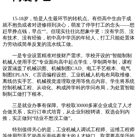
15-18岁，恰是人生最环节的转机点。有些高中生由于成
就不抱负或者对进修得到决心，萌发了停学打工的念头——想
赶早挣点钱，早点“”。但现实往往比想象中更：没有学历、没
有技术、没有经验，初中高中学历的年轻人，打工只能处置体
力劳动或简单反复的流水线工做。
一是专业设置精准对接财产需求。学校开设的“智能制制
机械人使用手艺”专业面向高中起点学生，学制两年制，课程
设置涵盖了机械识图、机械制图CAD、电工手艺根本、电气
制图EPLAN、C言语编程设想、工业机械人机电布局取维修、
离线仿实手艺、机械视觉道理取使用等焦点内容。学生将系统
控制机械工程、从动化、构成跨学科的学问布局，为处置智能
制制工做打下根本。
三是就业办事有保障。学校取30000多家企业成立了人才
合做关系，实行订单式培育，从企业到校聘请、双选会到内
推，实正做到“结业不愁没工做”。
特别值得关心的是，工业机械人调试工程师、运维工程师
等使用型手艺岗亭反面临着庞大的人才缺口。取需要高学历的