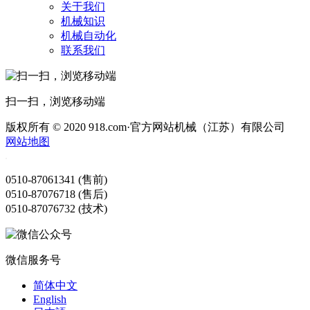
关于我们
机械知识
机械自动化
联系我们
扫一扫，浏览移动端
版权所有 © 2020 918.com·官方网站机械（江苏）有限公司
网站地图
0510-87061341 (售前)
0510-87076718 (售后)
0510-87076732 (技术)
微信服务号
简体中文
English