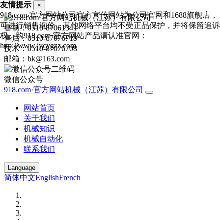
友情提示
×
918.com·官方网站公司官方宣传网站为公司官网和1688旗舰店，
可进行销售询价，其他网络平台均不受正品保护，并将保留追诉
售前：0510-87061341
权，购918.com·官方网站产品请认准官网：
售后：0510-87076718
http://www.jycygzz.com
技术：0510-87076708
邮箱：bk@163.com
微信公众号
918.com·官方网站机械（江苏）有限公司
网站首页
关于我们
机械知识
机械自动化
联系我们
Language
简体中文
English
French