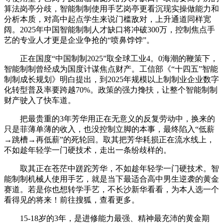
算法岗亭分歧，智能制制使用手艺岗亭更看沉现实操做能力和
分析本质，对高中起点学生来说门槛敌对，上升通道同样宽
阔。2025年中国智能制制人才缺口将冲破300万，控制焦点手
艺的专业人才更是企业争抢的“喷鼻饽饽”。
正在国度“中国制制2025”取全球工业4。0海潮的鞭策下，
智能制制曾经成为国度计谋焦点财产。工信部《“十四五”智能
制制成长规划》明白提出，到2025年规模以上制制业企业数字
化转型普及率要跨越70%。政策的强力搀扶，让整个智能制制
财产驶入了快车道。
把最贵重的3年芳华用正在无意义的反复劳动中，换来的
只是菲薄单薄的收入，也没控制立脚的本事，最终陷入“低薪
→跳槽→再低薪”的死轮回。取其把芳华耗损正在流水线上，
不如趁年轻学一门硬技术，走出一条纷歧样的。
取其正在苍茫中蹉跎芳华，不如趁年轻学一门硬技术。智
能制制机械人使用手艺，就是当下最适合高中男生逆袭的黄金
赛道。若是你也想转学手艺，不长沙新华看看，为本人选一个
看得见的将来！前往搜狐，查看更多。
15-18岁的3年，是进修能力最强、精神最充沛的黄金期