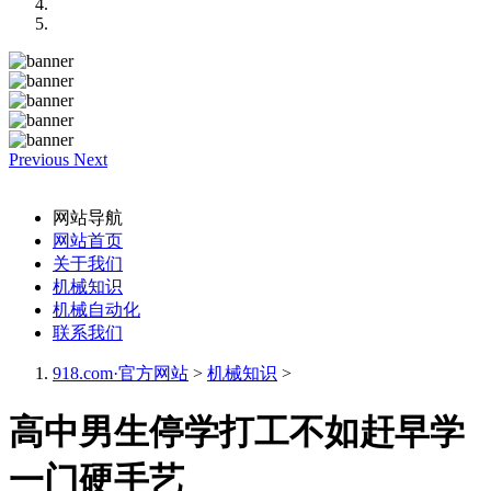
Previous
Next
网站导航
网站首页
关于我们
机械知识
机械自动化
联系我们
918.com·官方网站
>
机械知识
>
高中男生停学打工不如赶早学
一门硬手艺