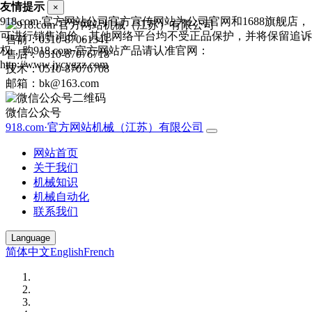
友情提示
×
918.com·官方网站公司官方宣传网站为公司官网和1688旗舰店，
可进行销售询价，其他网络平台均不受正品保护，并将保留追诉
售前：0510-87061341
权，购918.com·官方网站产品请认准官网：
售后：0510-87076718
http://www.jycygzz.com
技术：0510-87076708
邮箱：bk@163.com
微信公众号
918.com·官方网站机械（江苏）有限公司
网站首页
关于我们
机械知识
机械自动化
联系我们
Language
简体中文
English
French