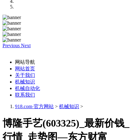
Previous
Next
网站导航
网站首页
关于我们
机械知识
机械自动化
联系我们
918.com·官方网站
>
机械知识
>
博隆手艺(603325)_最新价钱_
行情_走势图—东方财富