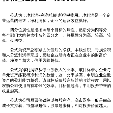
公式为：净利润=利润总额-所得税费用。净利润是一个企
业运营的最终，净利润多，企业的运营效益就好。
四分位属性是指按照每个目标的属性，然后分为四等分，
每个部门大约包含排名的四分之一。将属性分为高、较高、较
低、低四类。
公式为资产总额减去欠债后的净额。本钱公积、亏损公积
和未分派利润等形成，反映企业所有者正在企业中的财富价
值。净资产越大，信用风险越低。
公式为净利润取从停业务收入的比率。该目标暗示企业每
单元资产能获得净利润的数量，这一比率越高，申明企业全数
资产的盈利能力越强。该目标反映股东权益的收益程度，用以
权衡公司使用自有本钱的效率。目标值越高，申明投资带来的
收益越高。
公式为公司股票价钱除以每股利润。高市盈率一般是由高
成长支持着。市盈率越低，股票越廉价，相对投资价值越大。