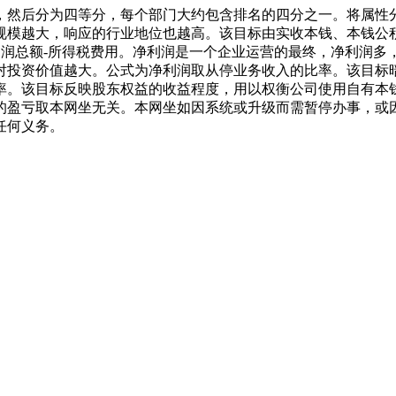
然后分为四等分，每个部门大约包含排名的四分之一。将属性分
规模越大，响应的行业地位也越高。该目标由实收本钱、本钱公
利润总额-所得税费用。净利润是一个企业运营的最终，净利润多
对投资价值越大。公式为净利润取从停业务收入的比率。该目标
率。该目标反映股东权益的收益程度，用以权衡公司使用自有本
的盈亏取本网坐无关。本网坐如因系统或升级而需暂停办事，或
任何义务。