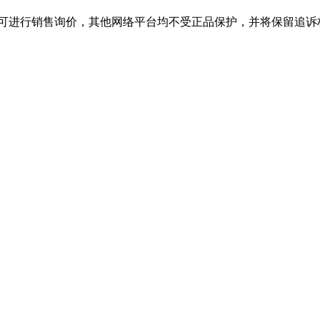
舰店，可进行销售询价，其他网络平台均不受正品保护，并将保留追诉权