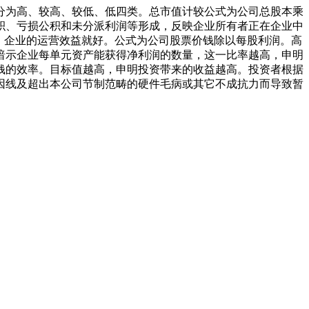
为高、较高、较低、低四类。总市值计较公式为公司总股本乘
积、亏损公积和未分派利润等形成，反映企业所有者正在企业中
，企业的运营效益就好。公式为公司股票价钱除以每股利润。高
暗示企业每单元资产能获得净利润的数量，这一比率越高，申明
钱的效率。目标值越高，申明投资带来的收益越高。投资者根据
因线及超出本公司节制范畴的硬件毛病或其它不成抗力而导致暂