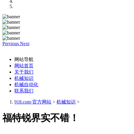
Previous
Next
网站导航
网站首页
关于我们
机械知识
机械自动化
联系我们
918.com·官方网站
>
机械知识
>
福特锐界实不错！