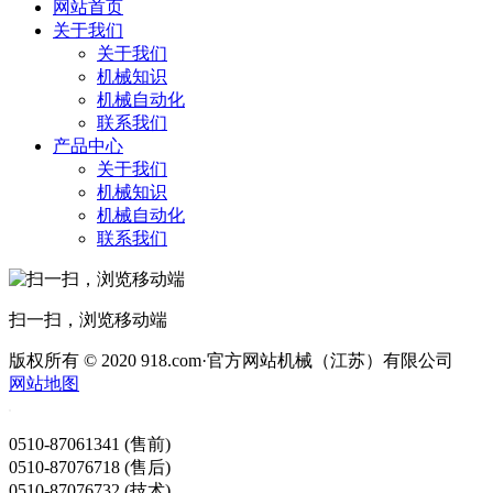
网站首页
关于我们
关于我们
机械知识
机械自动化
联系我们
产品中心
关于我们
机械知识
机械自动化
联系我们
扫一扫，浏览移动端
版权所有 © 2020 918.com·官方网站机械（江苏）有限公司
网站地图
0510-87061341 (售前)
0510-87076718 (售后)
0510-87076732 (技术)