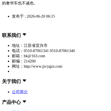
的奢华车也不减色。
发布于 : 2026-06-20 06:15
联系我们
地址：江苏省宜兴市
电话：0510-87061341 0510-87061340
邮箱：bk@163.com
邮编：214200
网址：http://www.jycygzz.com
关于我们
公司简介
产品中心