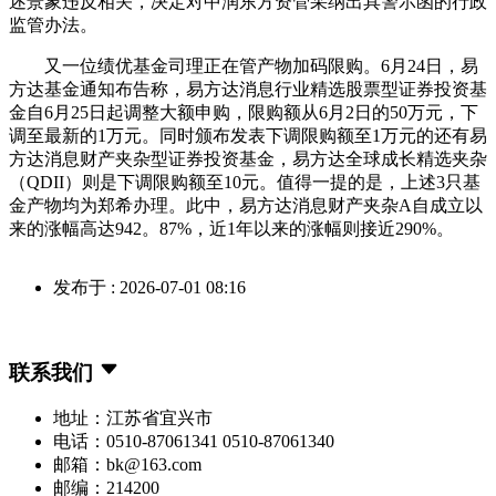
述景象违反相关，决定对中润东方资管采纳出具警示函的行政
监管办法。
又一位绩优基金司理正在管产物加码限购。6月24日，易
方达基金通知布告称，易方达消息行业精选股票型证券投资基
金自6月25日起调整大额申购，限购额从6月2日的50万元，下
调至最新的1万元。同时颁布发表下调限购额至1万元的还有易
方达消息财产夹杂型证券投资基金，易方达全球成长精选夹杂
（QDII）则是下调限购额至10元。值得一提的是，上述3只基
金产物均为郑希办理。此中，易方达消息财产夹杂A自成立以
来的涨幅高达942。87%，近1年以来的涨幅则接近290%。
发布于 : 2026-07-01 08:16
联系我们
地址：江苏省宜兴市
电话：0510-87061341 0510-87061340
邮箱：bk@163.com
邮编：214200