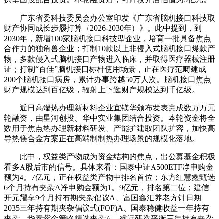
广东省委科技委员会办公室印发《广东省脑机接口科技取
财产协同成长步履打算（2026-2030年）》。此中提到，到
2030年，新增100家脑机接口科技型企业，培育一批具备焦点
合作力的独角兽企业；打制10款以上非侵入式脑机接口爆款产
物，多款侵入式脑机接口产物进入临床，并取得医疗器械注册
证；打制“百佳”脑机接口标杆使用场景，正在医疗范畴建成
200个脑机接口病房，累计办事跨越50万人次。脑机接口焦点
财产规模达到百亿级，辐射上下逛财产规模达到千亿级。
近日高端热办理新材料企业宜镁华颁布发表完成数万万元
轮融资，由星河创投、华中实业集团结合投资。本轮资金将全
数用于焦点热办理新材料研发、产能扩建取团队扩容，加快高
导热镁合金方案正在高端制制热办理场景的规模化落地。
此中，权益类产物成为资金结构的焦点，出公募基金积极
看多A股后市的信号。具体来看：国泰中证A500ETF净申购金
额为4。7亿元，正在权益类产物中排名首位；东方红慧鑫甄选
6个月持有夹杂A净申购金额为1。9亿元，排名第二位；建信
开元耀享9个月持有期夹杂倡议A、富国鑫汇养老方针日期
2035三年持有期夹杂倡议式(FOF)A、国泰稳健收益一年持有
夹杂、华泰紫金策略精选夹杂A、睿远研选平衡三年持有夹杂