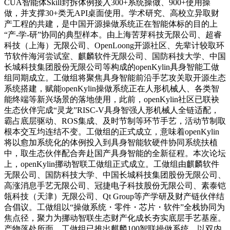
CUA智能体Skill封拆体例接入300+系统操做、900+使用操
做，并支撑30+类无API桌面使用。学术研究、高校立异取财
产工程的共建，是中国开源操做系统正在智能体标的目的上
“产-学-研”协同的典型样本。由上海苦芽科技无限公司、超睿
科技（上海）无限公司、OpenLoong开源社区、先辈计较取环
节软件海河尝试室、麒麟软件无限公司、国防科技大学、中国
长城科技集团股份无限公司等构成的openKylin具身智能工做
组同期成立。工做组将聚焦具身智能前沿手艺攻关取开源生态
系统搭建，赋能openKylin操做系统正在人形机械人、各类智
能终端等新兴场景的落地使用，此前，openKylin社区已联袂
生态伙伴完成“灵龙”RISC-V具身智强人形机械人全链适配，
霸占底层驱动、ROS集成、及时节制等环节手艺，活动节制取
根本交互均连结不变。工做组的正式成立，意味着openKylin
将以愈加系统化的体例投入到具身智能软硬件协同系统扶植
中，取生态伙伴配合奔赴国产具身智能的全新征程。本次论坛
上，openKylin挪动智联工做组正式成立。工做组由麒麟软件
无限公司、国防科技大学、中国长城科技集团股份无限公司、
高涨消息手艺无限公司、冠捷电子科技股份无限公司、素泰铠
瓴科技（天津）无限公司、Qt Group等产学研及财产链伙伴结
合倡议。工做组以“操做系统・零件・芯片・软件”全栈协同为
焦点径，聚力为挪动智联生态财产化成长夯实底层手艺基座。
产物落处所面，工做组已推出麒麟100智联操做系统，以双内