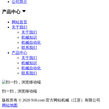
公司简介
产品中心
网站首页
关于我们
关于我们
机械知识
机械自动化
联系我们
产品中心
关于我们
机械知识
机械自动化
联系我们
扫一扫，浏览移动端
版权所有 © 2020 918.com·官方网站机械（江苏）有限公司
网站地图