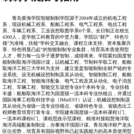
青岛黄海学院智能制制学院源于2004年成立的机电工程
系，现设机械工程系、船舶工程系、电气工程系、电信工程
系、车辆工程系、工业设想取图学系6个系。全日制正在校生
4300人，是学校工科教育的中坚力量。学院以“财产、特色引
领”为准绳，扶植“学科交叉融合、课程立体支持、资本集聚共
享、特色明显凸起”的智能制制专业集群，培育高本质使用型
人才，帮力每一位学子逐梦智制，成绩将来。学院紧扣国度智
能制制取海洋强国计谋，以机械工程、节制科学取工程、船舶
取海洋工程三大学科为支持，建立笼盖智能制制全财产链的专
业系统。设无机械设想制制及其从动化、智能制制工程、船舶
取海洋工程、智能海洋配备、电气工程及其从动化、电子消息
工程、车辆工程、智能交互设想专业8个本科专业。专业扶植
丰盛：船舶取海洋工程为国度级一流本科专业扶植点，并通过
国际海事工程取科技学会（IMarEST）认证；机械设想制制及
其从动化为省级一流专业扶植点、省级特色专业、省级杰出工
程师教育培育打算专业。学院建有国度级一流本科课程1门、
一流本科课程6门、课程思政示范课程、精准对接聪慧海洋取
海洋高端配备制制业，办事海洋强国计谋。青岛海洋财产龙头
区位劣势，培育具有国际视野和凸起实践能力的高本质使用型