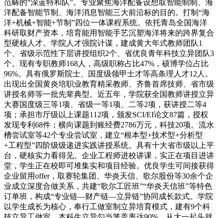
范畴的“深蓝特和队”。专业聚焦海洋配备设想取智能制制、海
洋配备智能节制、海洋消息智能三大前沿标的目的。打制“海
洋+机械+智能+节制”四位一体课程系统。依托青岛全国海洋
科研取财产资本，培育能用智能手艺沉塑海洋将来的跨界复合
型硬核人才。学院人才强院计谋，建成黄大年式教师团队1
个、省级示范性下层讲授组织2个、省优良青年科技立异团队3
个。现有专职教师168人，高级职称占比47%，硕博学位占比
96%。具有俄罗斯院士、国度级领甲士才等高条理人才12人。
出现出全国黄炎培职业教育精采教师、齐鲁首席技师、省市级
讲授名师等一批先辈典型。近五年，学院获全国教师讲授立异
大赛国度级三等1项、省级一等1项、二等2项，获讲授二等4
项；承担市厅级以上课题112项，颁发SCI/EI论文87篇，授权
发现专利68件；横向课题到账经费2786万元，科技20项。流水
槽尝试室等42个专业尝试室，建立“根本型+技术型+分析型
+工程型”四阶级级递进实践讲授系统。具有十大省市级以上平
台，硬核实力看得见。企业工程师进校讲课，实正在项目进讲
堂，学生正在校即可堆集实和项目经验。优良学生可间接获得
企业留用offer，取赛轮集团、华炎天信、歌尔股份等30余个企
业成立深度合做关系，共建“歌尔工匠班”“华炎天信班”等特色
订单班，构成“专业链—财产链—立异链”协同成长款式。学院
以学生成长为核心，奉行工做室制立异培育模式，建有9个科
技立异工做室，本科生立异勾当笼盖率达90%。从大一起头就