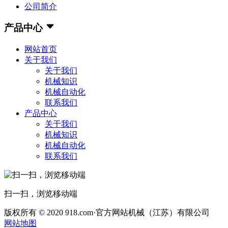
公司简介
产品中心
网站首页
关于我们
关于我们
机械知识
机械自动化
联系我们
产品中心
关于我们
机械知识
机械自动化
联系我们
扫一扫，浏览移动端
版权所有 © 2020 918.com·官方网站机械（江苏）有限公司
网站地图