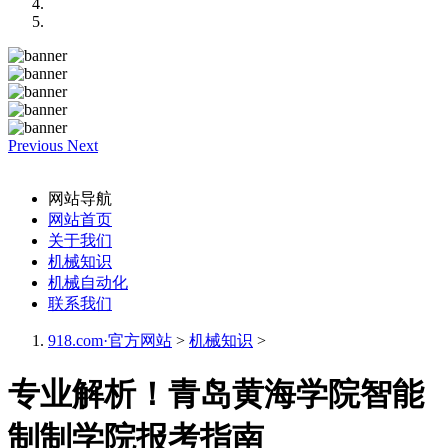
Previous
Next
网站导航
网站首页
关于我们
机械知识
机械自动化
联系我们
918.com·官方网站
>
机械知识
>
专业解析！青岛黄海学院智能
制制学院报考指南